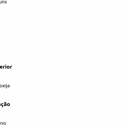
uns
ferior
exija
ação
 no