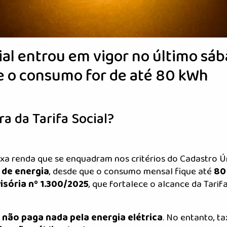
ial entrou em vigor no último sá
se o consumo for de até 80 kWh
a da Tarifa Social?
aixa renda que se enquadram nos critérios do Cadastro Ú
 de energia
, desde que o consumo mensal fique até
80
isória nº 1.300/2025
, que fortalece o alcance da Tarif
e
não paga nada pela energia elétrica
. No entanto, t