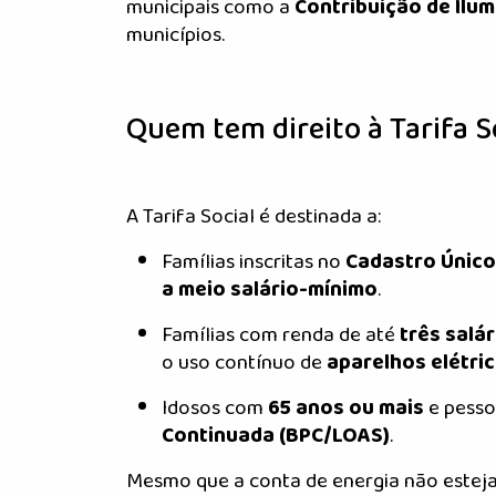
municipais como a
Contribuição de Ilum
municípios.
Quem tem direito à Tarifa S
A Tarifa Social é destinada a:
Famílias inscritas no
Cadastro Único
a meio salário-mínimo
.
Famílias com renda de até
três salá
o uso contínuo de
aparelhos elétri
Idosos com
65 anos ou mais
e pesso
Continuada (BPC/LOAS)
.
Mesmo que a conta de energia não esteja n