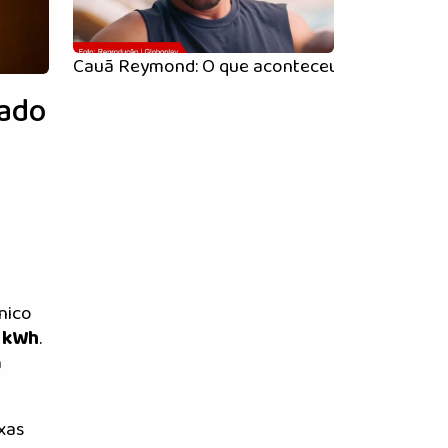
Cauã Reymond: O que aconteceu com o ator que
bado
nico
 kWh
.
a
axas