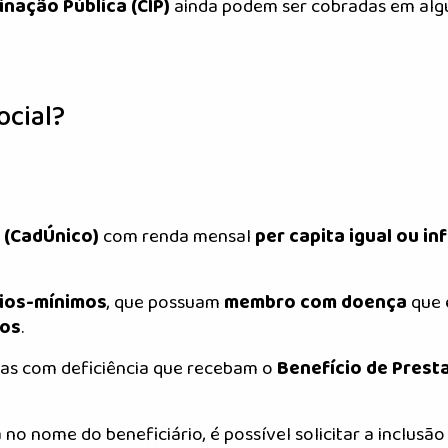
inação Pública (CIP)
ainda podem ser cobradas em alg
ocial?
 (CadÚnico)
com renda mensal
per capita igual ou in
rios-mínimos
, que possuam
membro com doença
que 
cos
.
as com deficiência que recebam o
Benefício de Prest
o nome do beneficiário, é possível solicitar a inclusão