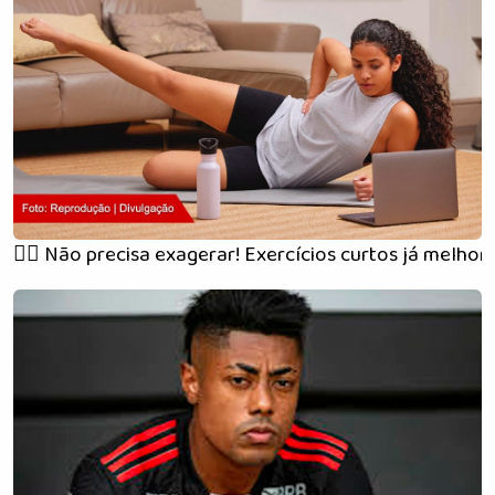
🏃‍♀️ Não precisa exagerar! Exercícios curtos já melho