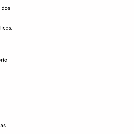
s dos
icos.
ário
ras