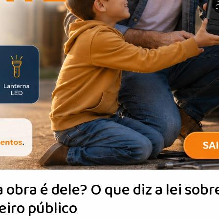
 obra é dele? O que diz a lei sobr
iro público