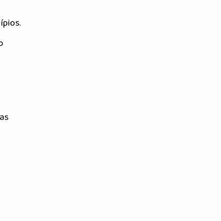
ípios.
o
das