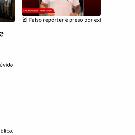
🚨 Falso repórter é preso por extorsão em Vit
e
dúvida
blica.