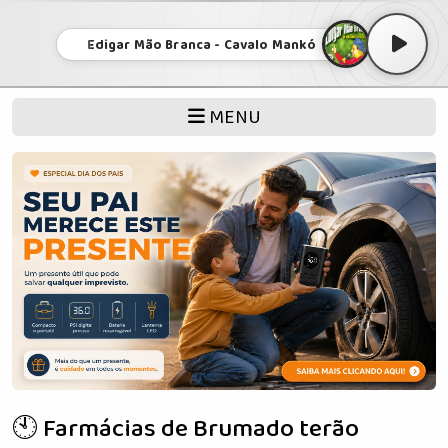
Edigar Mão Branca - Cavalo Mankó
MENU
🕙 Farmácias de Brumado terão