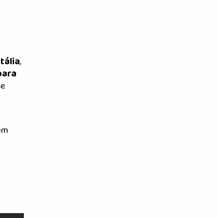
tália
,
para
se
lem