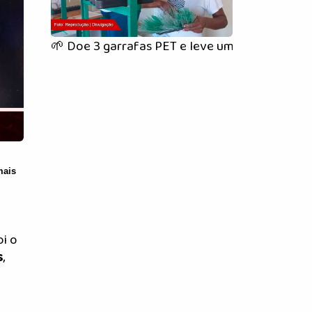
🌱 Doe 3 garrafas PET e leve uma muda na fei
mais
oi o
s
,