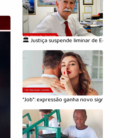
🏛️ Justiça suspende liminar de Eduardo Vas
“Job”: expressão ganha novo significado polêm