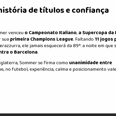
istória de títulos e confiança
mmer venceu
o Campeonato Italiano
,
a Supercopa da I
r sua
primeira Champions League
. Faltando
11 jogos 
razzurra, ele jamais esquecerá da 89ª: a noite em que 
ntra o Barcelona
.
Inglaterra, Sommer se firma como
unanimidade entre
ue, no futebol, experiência, calma e posicionamento va